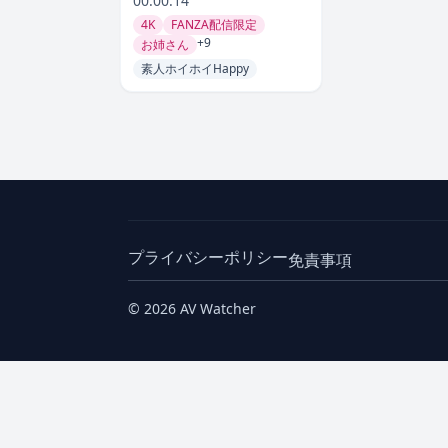
00:00:14
4K
FANZA配信限定
+9
お姉さん
素人ホイホイHappy
プライバシーポリシー
免責事項
© 2026 AV Watcher